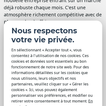
nouvelle entreprise entrant sur un marché
déjà robuste chaque mois. C'est une
atmosphère richement compétitive avec de
plus en plus à offrir.
Nous respectons
Notre équipe d'experts en recherche de
votre vie privée.
cadres a représenté à la fois des
constructeurs cotés en bourse et des
En sélectionnant « Accepter tout », vous
licornes soutenues par du capital-risque
consentez à l'utilisation de nos cookies. Ces
qui préparent l'avenir de la conduite
cookies et données sont essentiels au bon
fonctionnement de notre site web. Pour des
automobile. Nos clients se retrouvent
informations détaillées sur les cookies que
souvent devant une demande impossible :
nous utilisons, leurs objectifs et nos
ils recherchent des talents automobiles
partenaires, veuillez cliquer sur « Gérer les
qui n'existent pas encore. La diversité de
cookies ». Ici, vous pouvez également
personnaliser vos préférences, et modifier ou
l'expérience de Pender & Howe nous
retirer votre consentement à tout moment.
En
permet de travailler en parallèle, en tirant