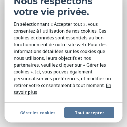
Nous respectons
where AI shines. AI algorithms analyze
data from machinery sensors to predict
votre vie privée.
when maintenance is needed, preventing
En sélectionnant « Accepter tout », vous
unexpected breakdowns and reducing
consentez à l'utilisation de nos cookies. Ces
downtime. With AI-powered predictive
cookies et données sont essentiels au bon
maintenance, companies can cut
fonctionnement de notre site web. Pour des
maintenance costs by up to 30% and
informations détaillées sur les cookies que
nous utilisons, leurs objectifs et nos
reduce equipment downtime by up to 50%.
partenaires, veuillez cliquer sur « Gérer les
cookies ». Ici, vous pouvez également
Use of AI in Manufacturing
personnaliser vos préférences, et modifier ou
retirer votre consentement à tout moment.
En
Artificial Intelligence is transforming many
savoir plus
areas of manufacturing, tackling specific
challenges and boosting overall efficiency.
Gérer les cookies
Tout accepter
Here are some of its key applications: