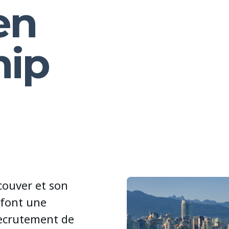
en
hip
couver et son
n font une
recrutement de