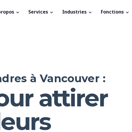
propos
Services
Industries
Fonctions
dres à Vancouver :
our attirer
leurs