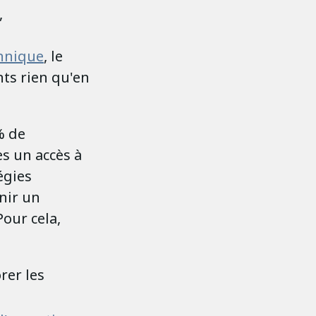
,
annique
, le
nts rien qu'en
% de
es un accès à
égies
nir un
our cela,
rer les