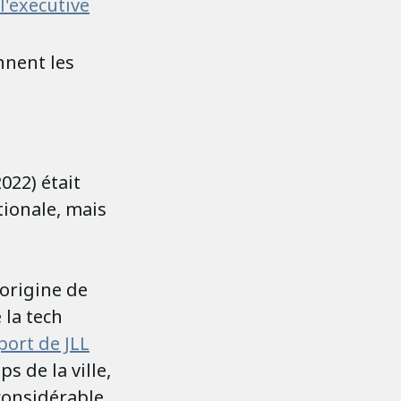
l'executive
nent les
022) était
tionale, mais
'origine de
 la tech
port de JLL
s de la ville,
 considérable