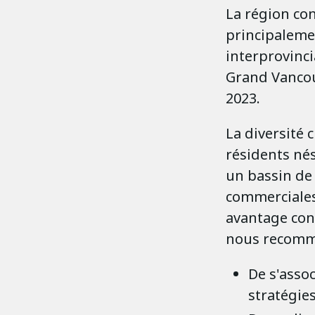
La région co
principaleme
interprovinci
Grand Vancouv
2023.
La diversité 
résidents nés
un bassin de 
commerciales 
avantage conc
nous recomma
De s'assoc
stratégie