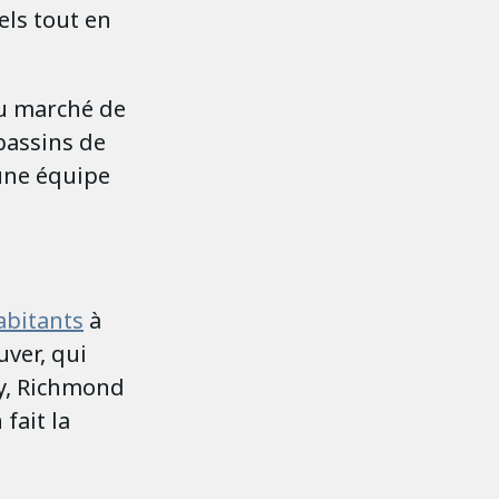
els tout en
du marché de
bassins de
 une équipe
abitants
à
uver, qui
y, Richmond
 fait la