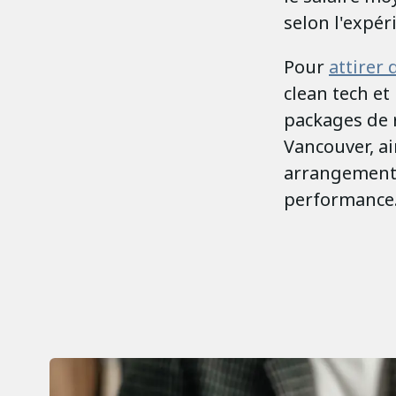
selon l'expér
Pour
attirer 
clean tech et
packages de r
Vancouver, a
arrangements 
performance