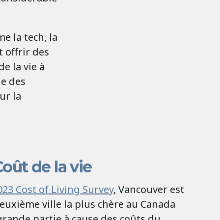
 la tech, la
 offrir des
e la vie à
ue des
ur la
oût de la vie
023 Cost of Living Survey
, Vancouver est
euxième ville la plus chère au Canada
grande partie à cause des coûts du