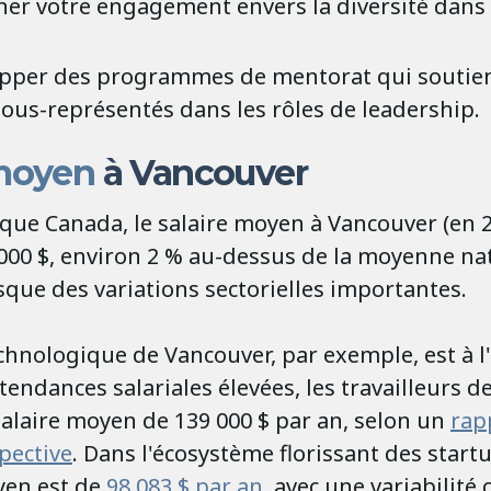
ner votre engagement envers la diversité dans
pper des programmes de mentorat qui soutien
ous-représentés dans les rôles de leadership.
 moyen
à Vancouver
ique Canada, le salaire moyen à Vancouver (en 2
 000 $, environ 2 % au-dessus de la moyenne na
sque des variations sectorielles importantes.
chnologique de Vancouver, par exemple, est à l
ndances salariales élevées, les travailleurs de
alaire moyen de 139 000 $ par an, selon un
rap
pective
. Dans l'écosystème florissant des startup
yen est de
98 083 $ par an
, avec une variabilité