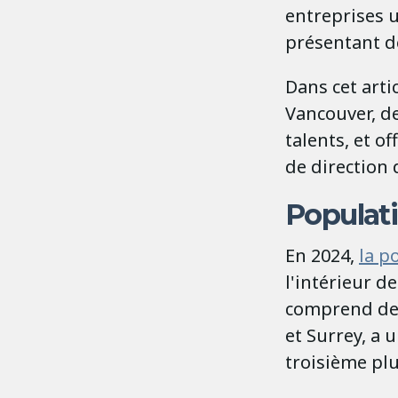
entreprises u
présentant d
Dans cet arti
Vancouver, d
talents, et o
de direction d
Populat
En 2024,
la p
l'intérieur d
comprend de
et Surrey, a
troisième pl