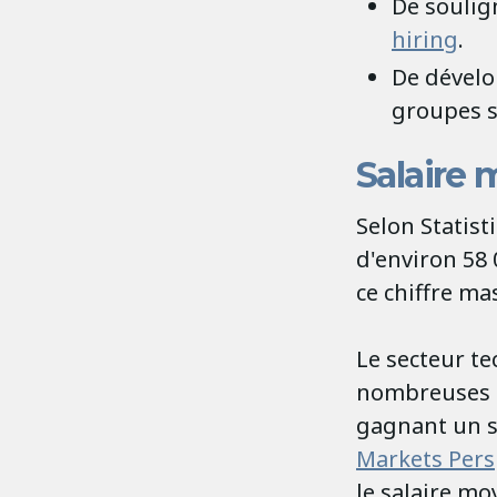
De soulig
hiring
.
De dévelo
groupes s
Salaire
Selon Statist
d'environ 58
ce chiffre ma
Le secteur te
nombreuses te
gagnant un s
Markets Pers
le salaire mo