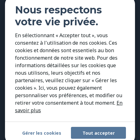
Edmonton
Nous respectons
Vancouver
votre vie privée.
Calgary
Ressources & Perspectives
En sélectionnant « Accepter tout », vous
consentez à l'utilisation de nos cookies. Ces
Études de cas
cookies et données sont essentiels au bon
Environnement social et gouvernance
fonctionnement de notre site web. Pour des
Perspectives
informations détaillées sur les cookies que
nous utilisons, leurs objectifs et nos
Confidentialité
partenaires, veuillez cliquer sur « Gérer les
Politique de Cookies
cookies ». Ici, vous pouvez également
personnaliser vos préférences, et modifier ou
Contact
retirer votre consentement à tout moment.
En
savoir plus
Gérer les cookies
Tout accepter
Copyright 2026 Kestria ry. All Rights Reserved.